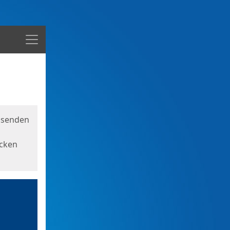
Menü
usenden
icken