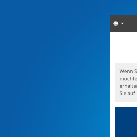
Sprach
Start
Starts
Wenn S
möchten
erhalte
Sie auf 