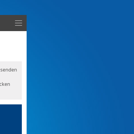
Menü
usenden
icken