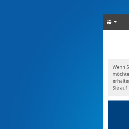
Sprach
Start
Starts
Wenn S
möchten
erhalte
Sie auf 