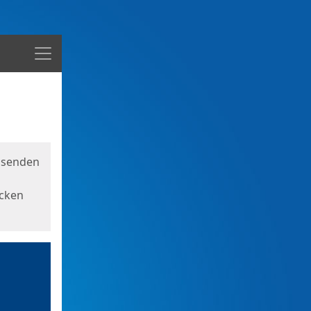
Menü
usenden
icken