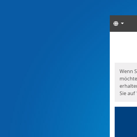
Sprach
Start
Starts
Wenn S
möchten
erhalte
Sie auf 