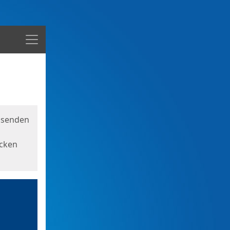
Menü
usenden
icken