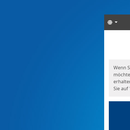
Sprach
Start
Starts
Wenn S
möchten
erhalte
Sie auf 